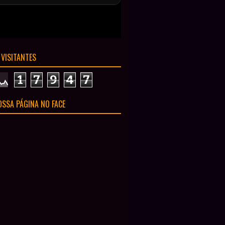
 VISITANTES
1
7
9
4
7
SSA PÁGINA NO FACE